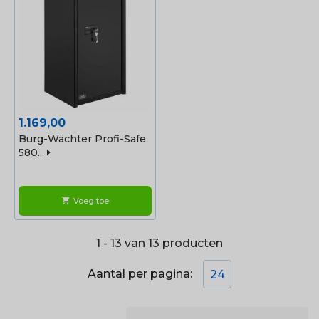
Prijs
1.169,00
Burg-Wächter Profi-Safe
580...
Voeg toe
shopping_cart
1 - 13 van 13 producten
Aantal per pagina:
24