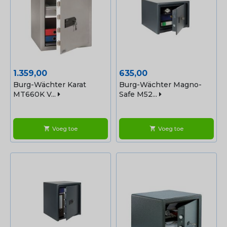
Prijs
Prijs
1.359,00
635,00
Burg-Wächter Karat
Burg-Wächter Magno-
MT660K V...
Safe M52...
Voeg toe
Voeg toe
shopping_cart
shopping_cart