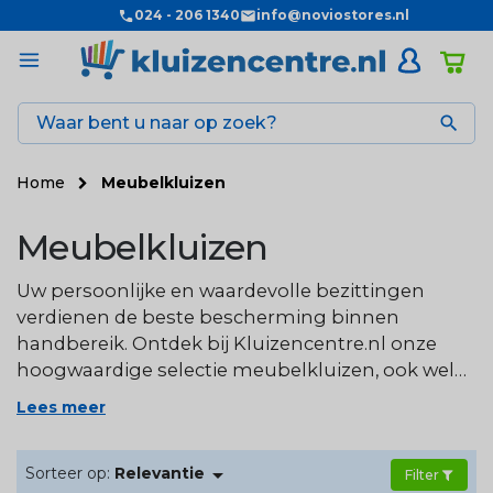
024 - 206 1340
info@noviostores.nl

Home
Meubelkluizen
Meubelkluizen
Uw persoonlijke en waardevolle bezittingen
verdienen de beste bescherming binnen
handbereik. Ontdek bij Kluizencentre.nl onze
hoogwaardige selectie meubelkluizen, ook wel
bekend als privékluizen, die uw kostbaarheden
Lees meer
veilig en beveiligd houden. Deze soort kluis is
speciaal ontworpen voor gebruik in huis of op

Sorteer op:
Relevantie
kantoor en biedt een ongeëvenaarde beveiliging
Filter