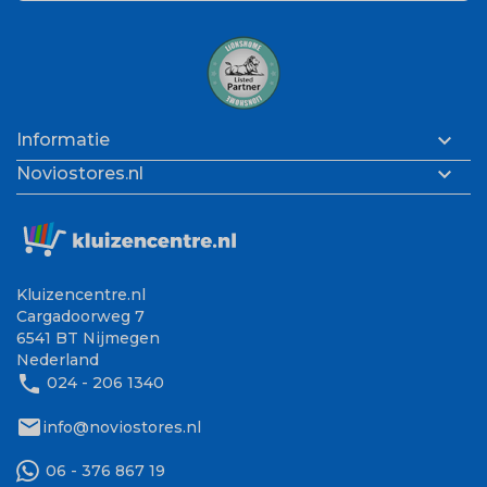

Informatie

Noviostores.nl
Kluizencentre.nl
Cargadoorweg 7
6541 BT Nijmegen
Nederland
phone
024 - 206 1340
mail
info@noviostores.nl
06 - 376 867 19