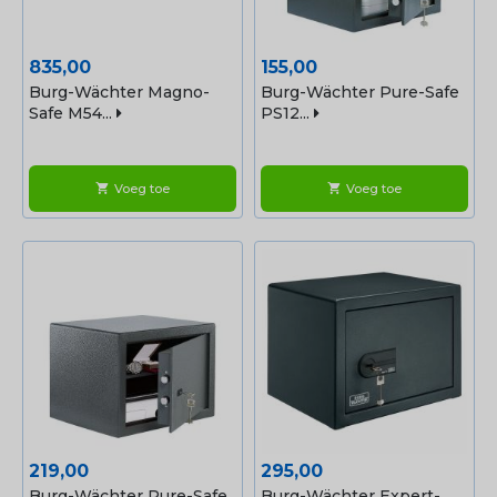
Prijs
Prijs
835,00
155,00
Burg-Wächter Magno-
Burg-Wächter Pure-Safe
Safe M54...
PS12...
Voeg toe
Voeg toe
shopping_cart
shopping_cart
Prijs
Prijs
219,00
295,00
Burg-Wächter Pure-Safe
Burg-Wächter Expert-