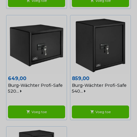
Voeg toe
Voeg toe
shopping_cart
shopping_cart
Prijs
Prijs
649,00
859,00
Burg-Wächter Profi-Safe
Burg-Wächter Profi-Safe
520...
540...
Voeg toe
Voeg toe
shopping_cart
shopping_cart