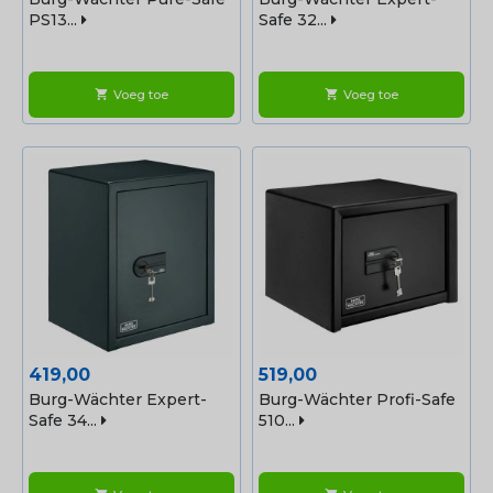
PS13...
Safe 32...
Voeg toe
Voeg toe
shopping_cart
shopping_cart
Prijs
Prijs
419,00
519,00
Burg-Wächter Expert-
Burg-Wächter Profi-Safe
Safe 34...
510...