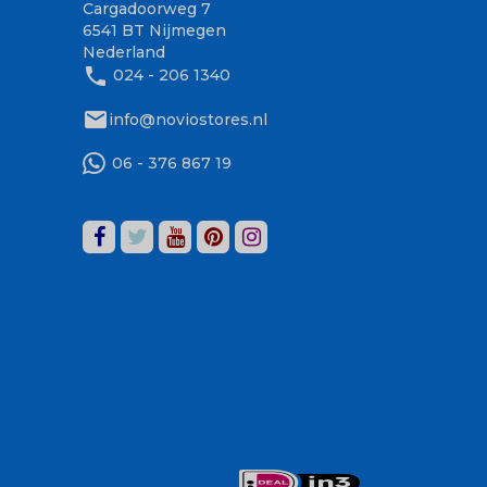
Cargadoorweg 7
6541 BT Nijmegen
Nederland
phone
024 - 206 1340
mail
info@noviostores.nl
06 - 376 867 19