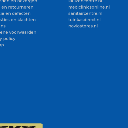
nden en bezorgen
kluizencentre.nl
n en retourneren
mediclinicsonline.nl
ie en defecten
sanitaircentre.nl
sties en klachten
tuinkasdirect.nl
ons
noviostores.nl
ene voorwaarden
y policy
ap