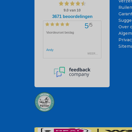
Verze
Ruile
Garant
Sugge
Over 
Algem
Privac
Sitem