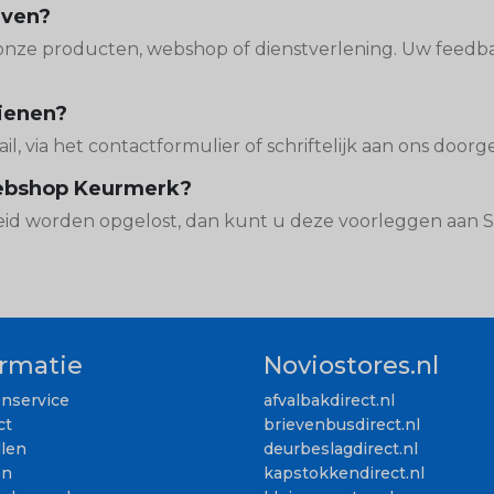
even?
 onze producten, webshop of dienstverlening. Uw feedba
dienen?
il, via het contactformulier of schriftelijk aan ons doorg
 Webshop Keurmerk?
heid worden opgelost, dan kunt u deze voorleggen aan
ormatie
Noviostores.nl
enservice
afvalbakdirect.nl
ct
brievenbusdirect.nl
llen
deurbeslagdirect.nl
en
kapstokkendirect.nl