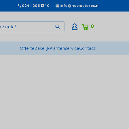
024 - 206 1340
info@noviostores.nl
0

Offerte
Zakelijk
Klantenservice
Contact