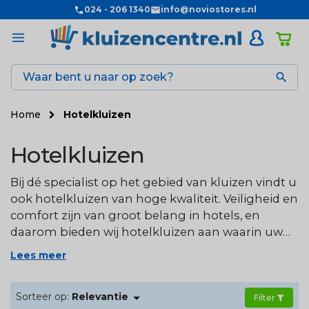
024 - 206 1340
info@noviostores.nl

Home
Hotelkluizen
Hotelkluizen
Bij dé specialist op het gebied van kluizen vindt u
ook hotelkluizen van hoge kwaliteit. Veiligheid en
comfort zijn van groot belang in hotels, en
daarom bieden wij hotelkluizen aan waarin uw
gasten hun waardevolle spullen veilig kunnen
Lees meer
opbergen. Uw gasten laten hun
reisdocumenten, sieraden, geld, etc. voortaan

Sorteer op:
Relevantie
met een veilig gevoel achter in de kluis op hun
Filter