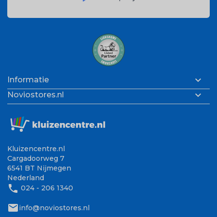

Informatie

Noviostores.nl
Kluizencentre.nl
Cargadoorweg 7
6541 BT Nijmegen
Nederland
phone
024 - 206 1340
mail
info@noviostores.nl