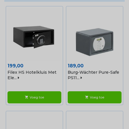
hotelkamer.
Prijs
Prijs
199,00
189,00
Filex HS Hotelkluis Met
Burg-Wächter Pure-Safe
Ele...
PS11...
Voeg toe
Voeg toe
shopping_cart
shopping_cart