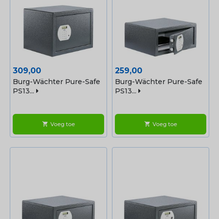
Prijs
Prijs
309,00
259,00
Burg-Wächter Pure-Safe
Burg-Wächter Pure-Safe
PS13...
PS13...
Voeg toe
Voeg toe
shopping_cart
shopping_cart