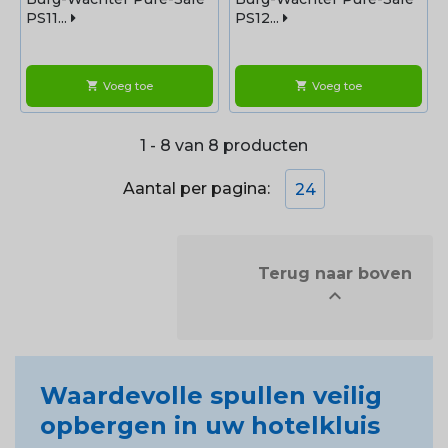
PS11...
PS12...
Voeg toe
Voeg toe
shopping_cart
shopping_cart
1 - 8 van 8 producten
Aantal per pagina:
24
            Terug naar boven


Waardevolle spullen veilig
opbergen in uw hotelkluis