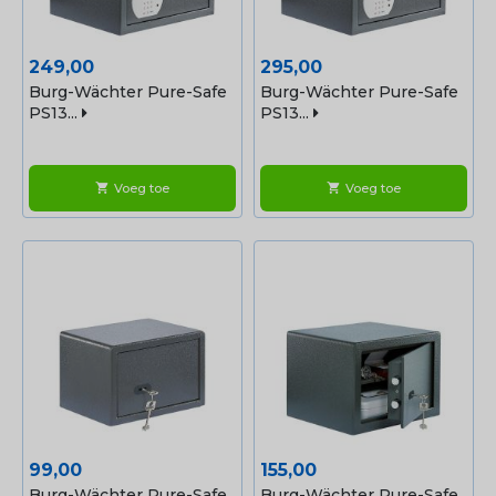
Prijs
Prijs
249,00
295,00
Burg-Wächter Pure-Safe
Burg-Wächter Pure-Safe
PS13...
PS13...
Voeg toe
Voeg toe
shopping_cart
shopping_cart
Prijs
Prijs
99,00
155,00
Burg-Wächter Pure-Safe
Burg-Wächter Pure-Safe