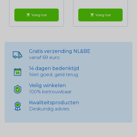
Voeg toe
Voeg toe
shopping_cart
shopping_cart
Gratis verzending NL&BE
vanaf 69 euro
14 dagen bedenktijd
Niet goed, geld terug
Veilig winkelen
100% betrouwbaar
Kwaliteitsproducten
Deskundig advies