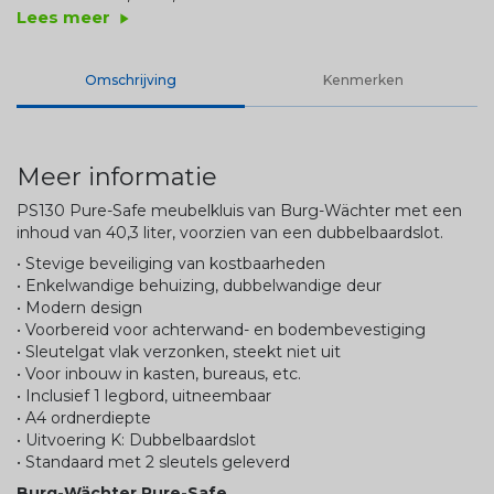
Lees meer
play_arrow
Omschrijving
Kenmerken
Meer informatie
PS130 Pure-Safe meubelkluis van Burg-Wächter met een
inhoud van 40,3 liter, voorzien van een dubbelbaardslot.
• Stevige beveiliging van kostbaarheden
• Enkelwandige behuizing, dubbelwandige deur
• Modern design
• Voorbereid voor achterwand- en bodembevestiging
• Sleutelgat vlak verzonken, steekt niet uit
• Voor inbouw in kasten, bureaus, etc.
• Inclusief 1 legbord, uitneembaar
• A4 ordnerdiepte
• Uitvoering K: Dubbelbaardslot
• Standaard met 2 sleutels geleverd
Burg-Wächter Pure-Safe