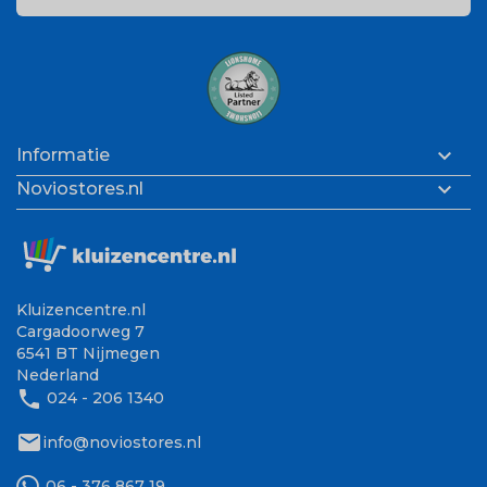

Informatie

Noviostores.nl
Kluizencentre.nl
Cargadoorweg 7
6541 BT Nijmegen
Nederland
phone
024 - 206 1340
mail
info@noviostores.nl
06 - 376 867 19