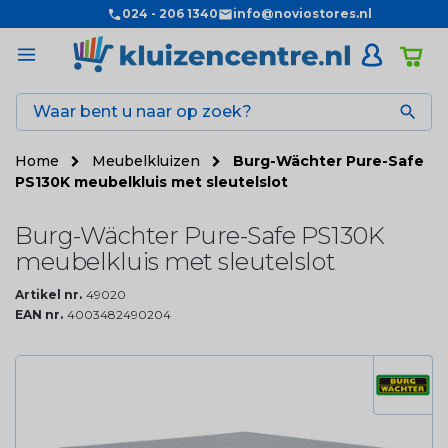
024 - 206 1340
info@noviostores.nl

Home
Meubelkluizen
Burg-Wächter Pure-Safe
PS130K meubelkluis met sleutelslot
Burg-Wächter Pure-Safe PS130K
meubelkluis met sleutelslot
Artikel nr.
49020
EAN nr.
4003482490204