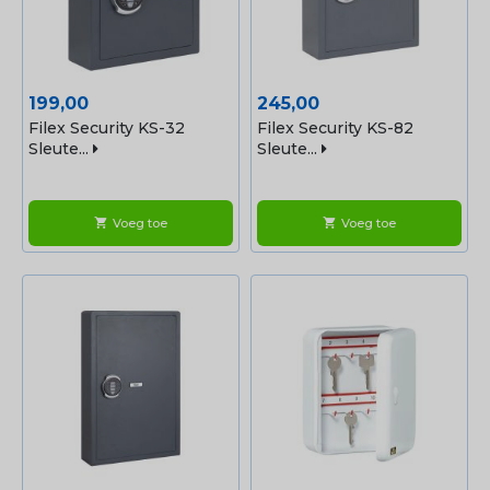
Prijs
Prijs
199,00
245,00
Filex Security KS-32
Filex Security KS-82
Sleute...
Sleute...
Voeg toe
Voeg toe
shopping_cart
shopping_cart