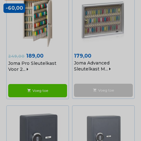
-60,00
Normale
Prijs
Prijs
189,00
179,00
249,00
prijs
Joma Advanced
Joma Pro Sleutelkast
Sleutelkast M...
Voor 2...
Voeg toe
shopping_cart
Voeg toe
shopping_cart