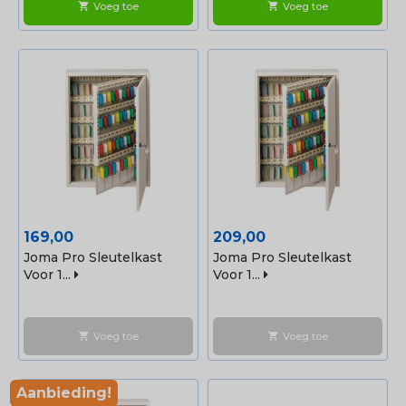
Voeg toe
Voeg toe
shopping_cart
shopping_cart
Prijs
Prijs
169,00
209,00
Joma Pro Sleutelkast
Joma Pro Sleutelkast
Voor 1...
Voor 1...
Voeg toe
Voeg toe
shopping_cart
shopping_cart
Aanbieding!