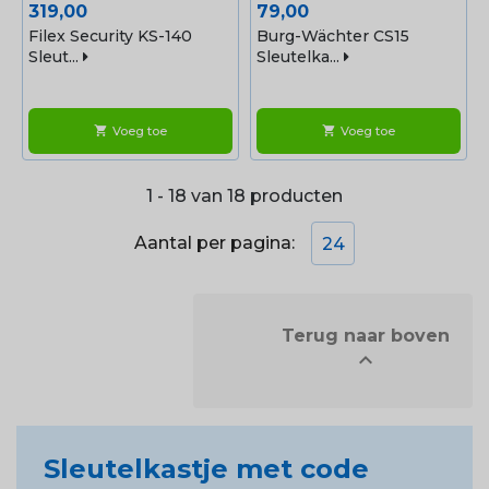
Prijs
Prijs
319,00
79,00
Filex Security KS-140
Burg-Wächter CS15
Sleut...
Sleutelka...
Voeg toe
Voeg toe
shopping_cart
shopping_cart
1 - 18 van 18 producten
Aantal per pagina:
24
            Terug naar boven


Sleutelkastje met code