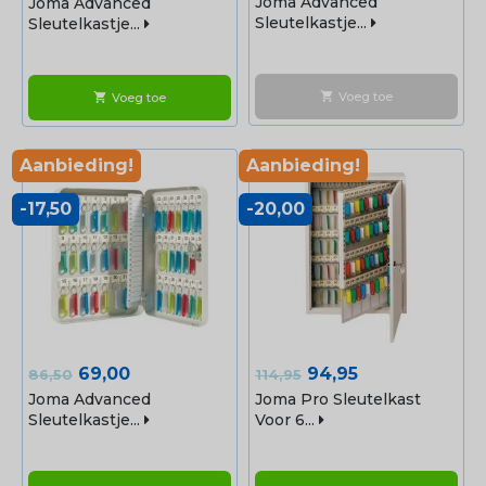
Joma Advanced
Joma Advanced
Sleutelkastje...
Sleutelkastje...
Voeg toe
shopping_cart
Voeg toe
shopping_cart
Aanbieding!
Aanbieding!
-17,50
-20,00
Normale
Prijs
Normale
Prijs
69,00
94,95
86,50
114,95
prijs
prijs
Joma Advanced
Joma Pro Sleutelkast
Sleutelkastje...
Voor 6...