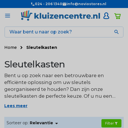
024 - 206 1340
info@noviostores.nl

Home
Sleutelkasten
Sleutelkasten
Bent u op zoek naar een betrouwbare en
efficiënte oplossing om uw sleutels
georganiseerd te houden? Dan zijn onze
sleutelkasten de perfecte keuze. Of u nu een
groot aantal sleutels heeft of slechts een paar, bij
Lees meer
Kluizencentre vindt u een sleutelkast die aan uw
behoeften voldoet. Met onze sleutelkasten kunt

Sorteer op:
Relevantie
u uw sleutels veilig opbergen en ze gemakkelijk
Filter