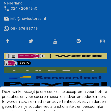
Nederland
phone
024 - 206 1340
mail
info@noviostores.nl
06 - 376 867 19
Deze winkel vraagt je om cookies te accepteren voor betere
prestaties en voor sociale-media- en advertentiedoeleinden.
Er worden sociale-media- en advertentiecookies van derden
gebruikt om je sociale-mediafunctionaliteit en persoonlijke