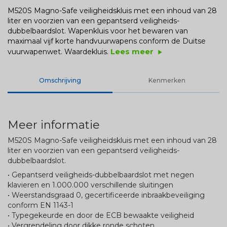
M520S Magno-Safe veiligheidskluis met een inhoud van 28
liter en voorzien van een gepantserd veiligheids-
dubbelbaardslot. Wapenkluis voor het bewaren van
maximaal vijf korte handvuurwapens conform de Duitse
Lees meer
vuurwapenwet. Waardekluis.
play_arrow
Omschrijving
Kenmerken
Meer informatie
M520S Magno-Safe veiligheidskluis met een inhoud van 28
liter en voorzien van een gepantserd veiligheids-
dubbelbaardslot.
• Gepantserd veiligheids-dubbelbaardslot met negen
klavieren en 1.000.000 verschillende sluitingen
• Weerstandsgraad 0, gecertificeerde inbraakbeveiliging
conform EN 1143-1
• Typegekeurde en door de ECB bewaakte veiligheid
• Vergrendeling door dikke ronde schoten