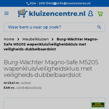
024 - 206 1340
info@noviostores.nl

Home
Meubelkluizen
Burg-Wächter Magno-
Safe M520S wapenkluis/veiligheidskluis met
veiligheids-dubbelbaardslot
Burg-Wächter Magno-Safe M520S
wapenkluis/veiligheidskluis met
veiligheids-dubbelbaardslot
Artikel nr.
40340
EAN nr.
4003482403402