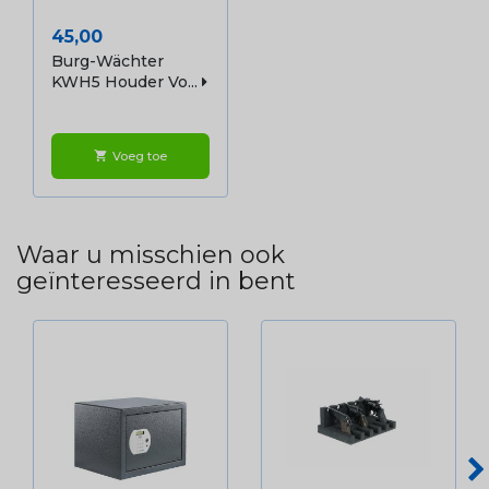
Prijs
45,00
Burg-Wächter
KWH5 Houder Vo...
Voeg toe
shopping_cart
Waar u misschien ook
geïnteresseerd in bent