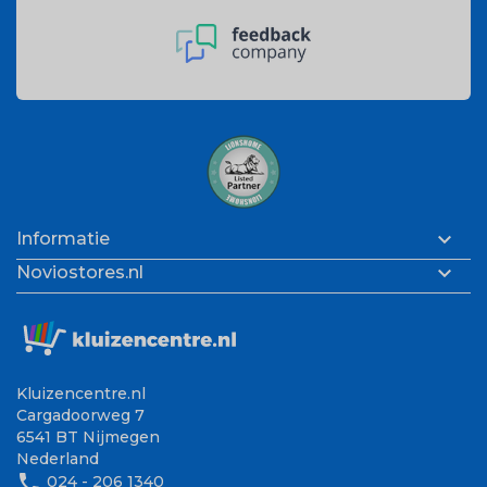

Informatie

Noviostores.nl
Kluizencentre.nl
Cargadoorweg 7
6541 BT Nijmegen
Nederland
phone
024 - 206 1340