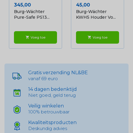
Prijs
Prijs
345,00
45,00
Burg-Wächter
Burg-Wächter
Pure-Safe PS13...
KWH5 Houder Vo...
Voeg toe
Voeg toe
shopping_cart
shopping_cart
Gratis verzending NL&BE
vanaf 69 euro
14 dagen bedenktijd
Niet goed, geld terug
Veilig winkelen
100% betrouwbaar
Kwaliteitsproducten
Deskundig advies