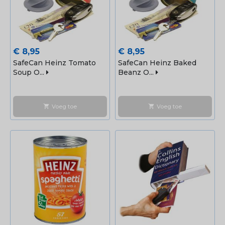
Prijs
Prijs
€ 8,95
€ 8,95
SafeCan Heinz Tomato
SafeCan Heinz Baked
Soup O...
Beanz O...
Voeg toe
Voeg toe
shopping_cart
shopping_cart