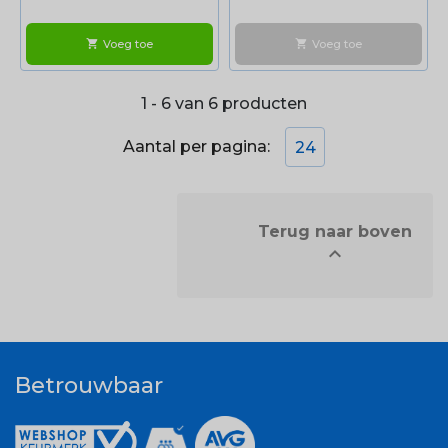
Voeg toe
Voeg toe
shopping_cart
shopping_cart
1 - 6 van 6 producten
Aantal per pagina:
24
            Terug naar boven


Betrouwbaar