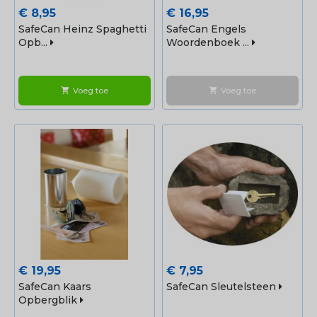
Prijs
Prijs
€ 8,95
€ 16,95
SafeCan Heinz Spaghetti
SafeCan Engels
Opb...
Woordenboek ...
Voeg toe
Voeg toe
shopping_cart
shopping_cart
Prijs
Prijs
€ 19,95
€ 7,95
SafeCan Kaars
SafeCan Sleutelsteen
Opbergblik