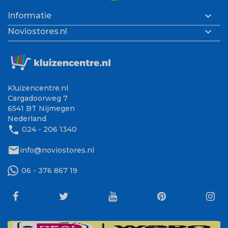

Informatie

Noviostores.nl
Kluizencentre.nl
Cargadoorweg 7
6541 BT Nijmegen
Nederland
phone
024 - 206 1340
mail
info@noviostores.nl
06 - 376 867 19