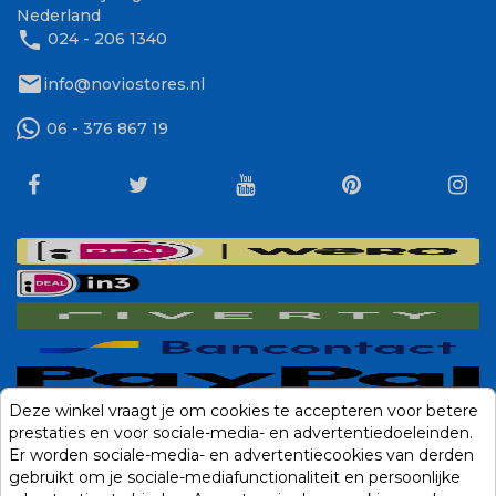
Nederland
phone
024 - 206 1340
mail
info@noviostores.nl
06 - 376 867 19
Deze winkel vraagt je om cookies te accepteren voor betere
prestaties en voor sociale-media- en advertentiedoeleinden.
Er worden sociale-media- en advertentiecookies van derden
gebruikt om je sociale-mediafunctionaliteit en persoonlijke