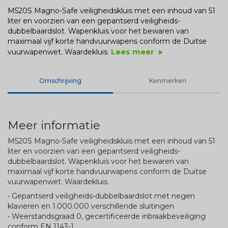
M520S Magno-Safe veiligheidskluis met een inhoud van 51
liter en voorzien van een gepantserd veiligheids-
dubbelbaardslot. Wapenkluis voor het bewaren van
maximaal vijf korte handvuurwapens conform de Duitse
Lees meer
vuurwapenwet. Waardekluis.
play_arrow
Omschrijving
Kenmerken
Meer informatie
M520S Magno-Safe veiligheidskluis met een inhoud van 51
liter en voorzien van een gepantserd veiligheids-
dubbelbaardslot. Wapenkluis voor het bewaren van
maximaal vijf korte handvuurwapens conform de Duitse
vuurwapenwet. Waardekluis.
• Gepantserd veiligheids-dubbelbaardslot met negen
klavieren en 1.000.000 verschillende sluitingen
• Weerstandsgraad 0, gecertificeerde inbraakbeveiliging
conform EN 1143-1