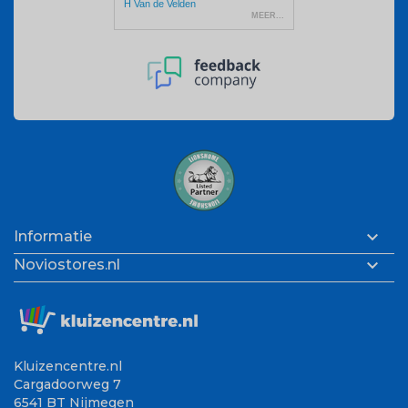

Informatie

Noviostores.nl
Kluizencentre.nl
Cargadoorweg 7
6541 BT Nijmegen