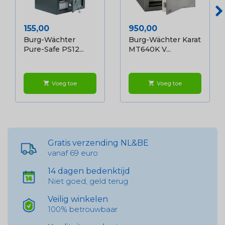
Prijs
Prijs
155,00
950,00
Burg-Wächter
Burg-Wächter Karat
Pure-Safe PS12...
MT640K V...
Voeg toe
Voeg toe
shopping_cart
shopping_cart
Gratis verzending NL&BE
vanaf 69 euro
14 dagen bedenktijd
Niet goed, geld terug
Veilig winkelen
100% betrouwbaar