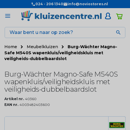
024 - 206 1340
info@noviostores.nl

Home
Meubelkluizen
Burg-Wächter Magno-
Safe M540S wapenkluis/veiligheidskluis met
veiligheids-dubbelbaardslot
Burg-Wächter Magno-Safe M540S
wapenkluis/veiligheidskluis met
veiligheids-dubbelbaardslot
Artikel nr.
40360
EAN nr.
4003482403600