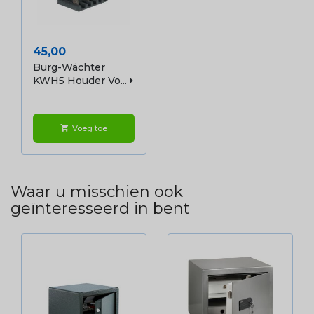
Prijs
45,00
Burg-Wächter
KWH5 Houder Vo...
Voeg toe
shopping_cart
Waar u misschien ook
geïnteresseerd in bent