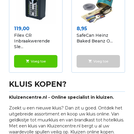
Prijs
Prijs
119,00
8,95
Filex CR
SafeCan Heinz
Inbraakwerende
Baked Beanz O...
Sle...
Voeg toe
Voeg toe
shopping_cart
shopping_cart
KLUIS KOPEN?
Kluizencentre.nl - Online specialist in kluizen.
Zoekt u een nieuwe kluis? Dan zit u goed. Ontdek het
uitgebreide assortiment en koop uw kluis online. Van
geldkistje tot muurkluis en van brandkast tot hotelkluis.
Met een kluis van Kluizencentre.nl bergt u al uw
waardevolle spullen veilig op. Kluizen online kopen.