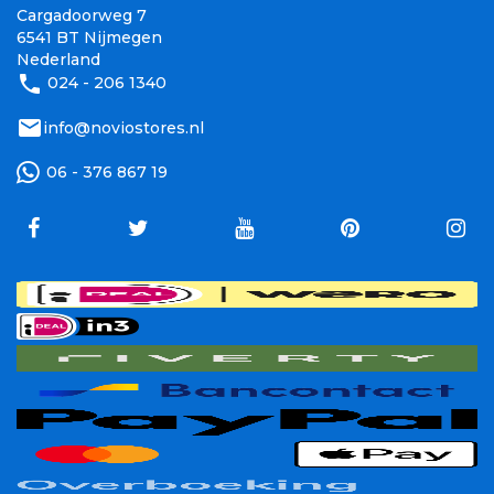
Cargadoorweg 7
6541 BT Nijmegen
Nederland
phone
024 - 206 1340
mail
info@noviostores.nl
06 - 376 867 19