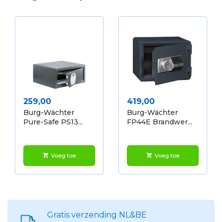
Prijs
Prijs
259,00
419,00
Burg-Wächter
Burg-Wächter
Pure-Safe PS13...
FP44E Brandwer...
Voeg toe
Voeg toe
shopping_cart
shopping_cart
Gratis verzending NL&BE