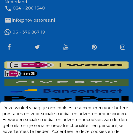
Nederland
phone
024 - 206 1340
mail
info@noviostores.nl
06 - 376 867 19
Deze winkel vraagt je om cookies te accepteren voor betere
prestaties en voor sociale-media- en advertentiedoeleinden.
Er worden sociale-media- en advertentiecookies van derden
gebruikt om je sociale-mediafunctionaliteit en persoonlijke
advertenties te bieden. Accepteer je deze cookies en de