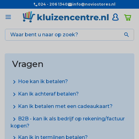
024 - 206 1340
info@noviostores.nl

Vragen
chevron_right
Hoe kan ik betalen?
chevron_right
Kan ik achteraf betalen?
chevron_right
Kan ik betalen met een cadeaukaart?
chevron_right
B2B - kan ik als bedrijf op rekening/factuur
kopen?
chevron_right
Kan ik in termijnen betalen?