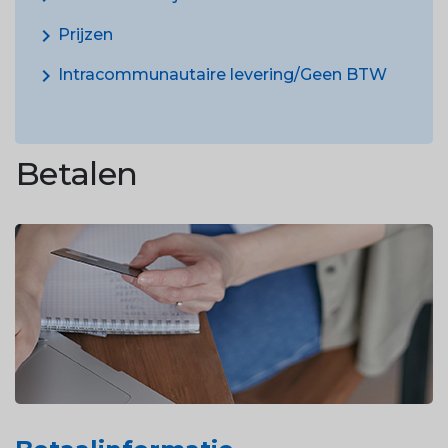
chevron_right
Prijzen
chevron_right
Intracommunautaire levering/Geen BTW
Betalen