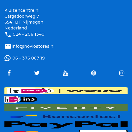
Kluizencentre.nl
Cargadoorweg 7
6541 BT Nijmegen
Nederland
phone
024 - 206 1340
mail
info@noviostores.nl
06 - 376 867 19