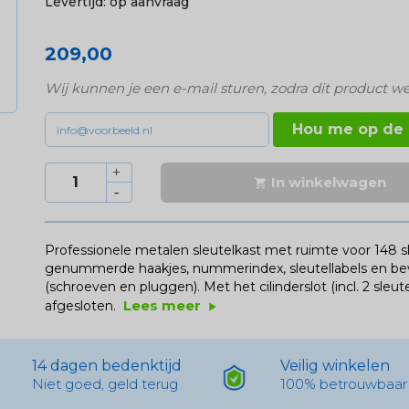
Levertijd:
op aanvraag
209,00
Wij kunnen je een e-mail sturen, zodra dit product we
Hou me op de
In winkelwagen

Professionele metalen sleutelkast met ruimte voor 148 sl
genummerde haakjes, nummerindex, sleutellabels en b
(schroeven en pluggen). Met het cilinderslot (incl. 2 sle
Lees meer
afgesloten.
play_arrow
14 dagen bedenktijd
Veilig winkelen
Niet goed, geld terug
100% betrouwbaar