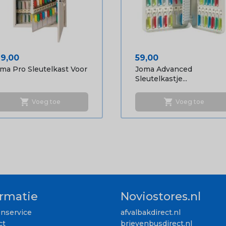
ijs
Prijs
69,00
59,00
ma Pro Sleutelkast Voor
Joma Advanced
Sleutelkastje...
shopping_cart
shopping_cart
Voeg toe
Voeg toe
ormatie
Noviostores.nl
enservice
afvalbakdirect.nl
ct
brievenbusdirect.nl