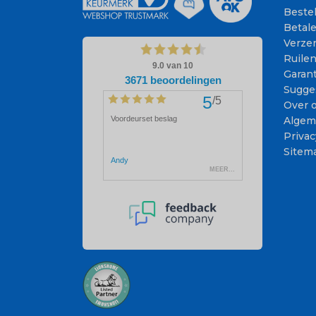
Beste
Betal
Verze
Ruile
Garant
Sugge
Over 
Algem
Privac
Sitem