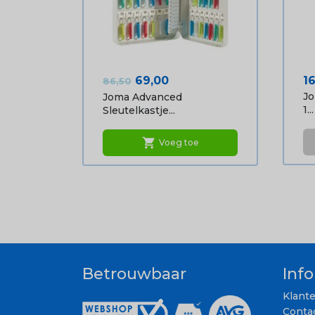
Normale prijs
Prijs
Pr
69,00
1
86,50
Jo
Joma Advanced
1...
Sleutelkastje...
shopping_cart
Voeg toe
Betrouwbaar
Inf
Klant
Conta