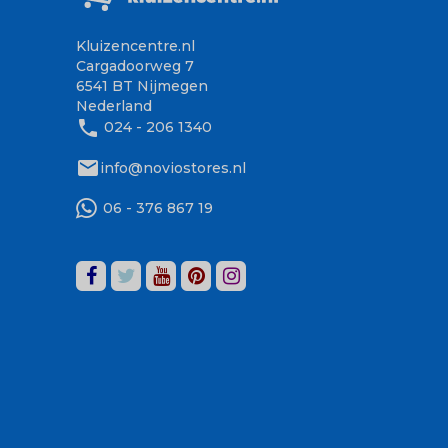
Kluizencentre.nl
Cargadoorweg 7
6541 BT Nijmegen
Nederland
phone
024 - 206 1340
mail
info@noviostores.nl
06 - 376 867 19