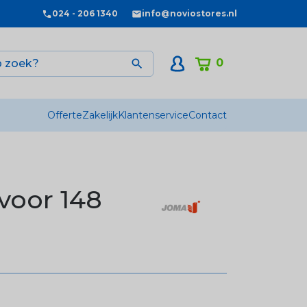
024 - 206 1340
info@noviostores.nl
0

Offerte
Zakelijk
Klantenservice
Contact
voor 148