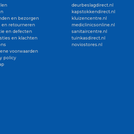
llen
deurbeslagdirect.nl
en
kapstokkendirect.nl
nden en bezorgen
kluizencentre.nl
n en retourneren
mediclinicsonline.nl
ie en defecten
sanitaircentre.nl
sties en klachten
tuinkasdirect.nl
ons
noviostores.nl
ene voorwaarden
y policy
ap