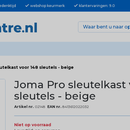
check
check
edenktijd
webshop keurmerk
klantervaringen: 9.0
utelkast voor 148 sleutels - beige
Joma Pro sleutelkast 
sleutels - beige
Artikel nr.
02148
EAN nr.
8413612022032
Niet op voorraad