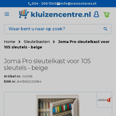
024 - 206 1340
info@noviostores.nl

Home
Sleutelkasten
Joma Pro sleutelkast voor
105 sleutels - beige
Joma Pro sleutelkast voor 105
sleutels - beige
Artikel nr.
02098
EAN nr.
8413612020984