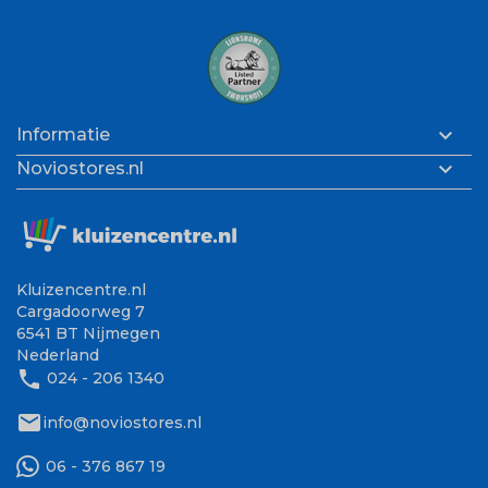

Informatie

Noviostores.nl
Kluizencentre.nl
Cargadoorweg 7
6541 BT Nijmegen
Nederland
phone
024 - 206 1340
mail
info@noviostores.nl
06 - 376 867 19