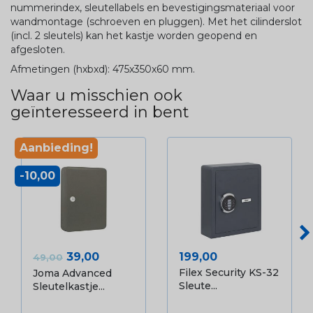
nummerindex, sleutellabels en bevestigingsmateriaal voor
wandmontage (schroeven en pluggen). Met het cilinderslot
(incl. 2 sleutels) kan het kastje worden geopend en
afgesloten.
Afmetingen (hxbxd): 475x350x60 mm.
Waar u misschien ook
geïnteresseerd in bent
Aanbieding!
-10,00
Normale prijs
Prijs
Prijs
39,00
199,00
49,00
Filex Security KS-32
Joma Advanced
Sleute...
Sleutelkastje...