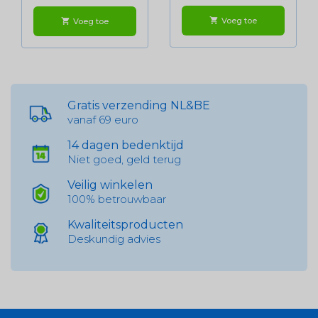
Voeg toe
shopping_cart
Voeg toe
shopping_cart
Gratis verzending NL&BE
vanaf 69 euro
14 dagen bedenktijd
Niet goed, geld terug
Veilig winkelen
100% betrouwbaar
Kwaliteitsproducten
Deskundig advies