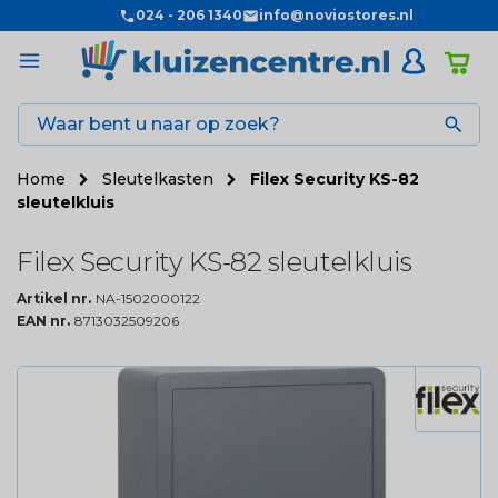
024 - 206 1340
info@noviostores.nl

Home
Sleutelkasten
Filex Security KS-82
sleutelkluis
Filex Security KS-82 sleutelkluis
Artikel nr.
NA-1502000122
EAN nr.
8713032509206