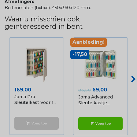
Afmetingen:
Buitenmaten (hxbxd): 450x360x120 mm.
Waar u misschien ook
geïnteresseerd in bent
Aanbieding!
-17,50
Prijs
Normale prijs
Prijs
169,00
69,00
86,50
Joma Pro
Joma Advanced
Sleutelkast Voor 1...
Sleutelkastje...
Voeg toe
shopping_cart
Voeg toe
shopping_cart