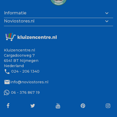

Informatie

Noviostores.nl
Kluizencentre.nl
Cargadoorweg 7
6541 BT Nijmegen
Nederland
phone
024 - 206 1340
mail
info@noviostores.nl
06 - 376 867 19