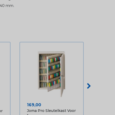
0x40 mm.
Prijs
169,00
Joma Pro Sleutelkast Voor
or