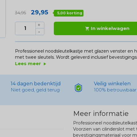
29,95
34,95
5,00 korting
In winkelwagen

Professioneel noodsleutelkastje met glazen venster en ha
met twee sleutels. Wordt geleverd inclusief bevestigin
Lees meer
play_arrow
14 dagen bedenktijd
Veilig winkelen
Niet goed, geld terug
100% betrouwbaar
Meer informatie
Professioneel noodsleutelkas
Voorzien van cilinderslot met 
bevestigingsmateriaal voor 