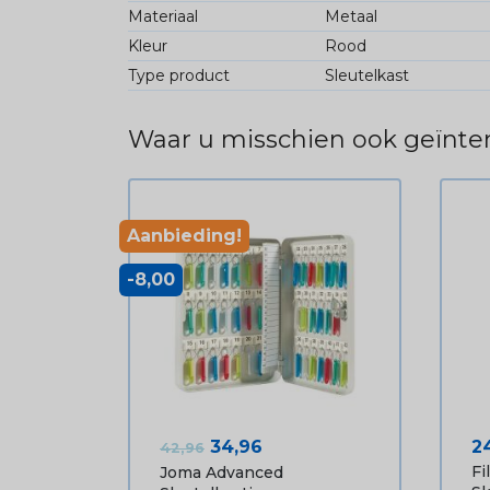
Materiaal
Metaal
Kleur
Rood
Type product
Sleutelkast
Waar u misschien ook geïnter
Aanbieding!
-8,00
Normale prijs
Prijs
Pr
34,96
2
42,96
Fi
Joma Advanced