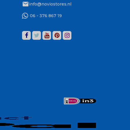
mail
info@noviostores.nl
06 - 376 867 19