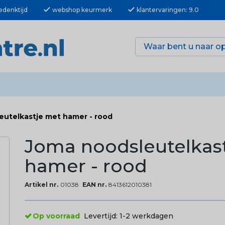
check
check
edenktijd
webshop keurmerk
klantervaringen: 9.0
eutelkastje met hamer - rood
Joma noodsleutelkas
hamer - rood
Artikel nr.
01038
EAN nr.
8413612010381
Op voorraad
Levertijd:
1-2 werkdagen