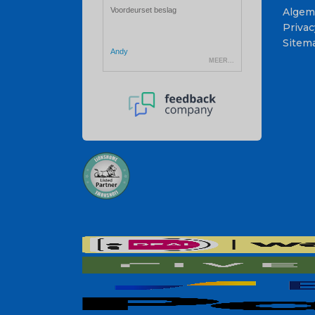
Algem
Privac
Sitem