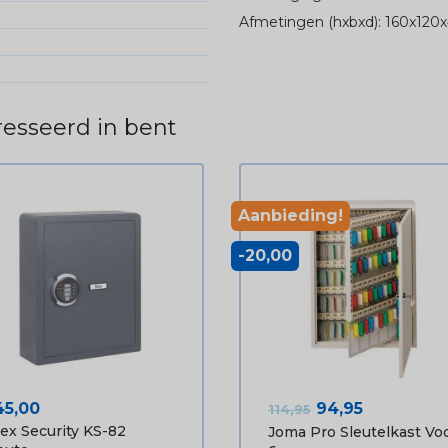
Afmetingen (hxbxd): 160x12
esseerd in bent
Aanbieding!
-20,00
ijs
Normale prijs
Prijs
45,00
94,95
114,95
lex Security KS-82
Joma Pro Sleutelkast Vo