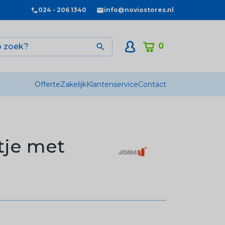
024 - 206 1340
info@noviostores.nl
0

Offerte
Zakelijk
Klantenservice
Contact
tje met