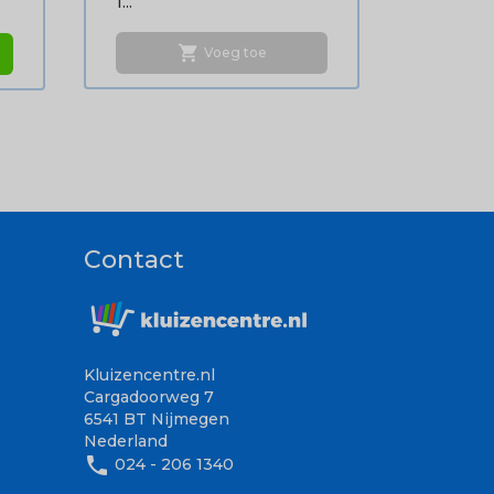
1...
shopping_cart
Voeg toe
Contact
Kluizencentre.nl
Cargadoorweg 7
6541 BT Nijmegen
Nederland
phone
024 - 206 1340