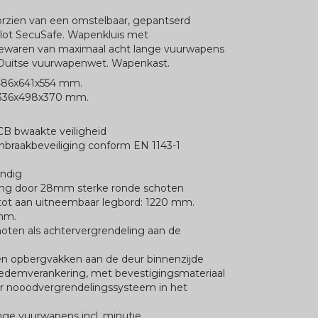
rzien van een omstelbaar, gepantserd
lot SecuSafe. Wapenkluis met
bewaren van maximaal acht lange vuurwapens
e Duitse vuurwapenwet. Wapenkast.
1486x641x554 mm.
 1336x498x370 mm.
CB bwaakte veiligheid
 inbraakbeveiliging conform EN 1143-1
andig
eling door 28mm sterke ronde schoten
tot aan uitneembaar legbord: 1220 mm.
mm.
hoten als achtervergrendeling aan de
n opbergvakken aan de deur binnenzijde
bedemverankering, met bevestigingsmateriaal
baar nooodvergrendelingssysteem in het
ange vuurwapens incl. minutie