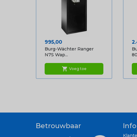
Prijs
Pr
995,00
2
Burg-Wächter Ranger
Bu
N7S Wap...
80
shopping_cart
Voeg toe
Betrouwbaar
Inf
Klant