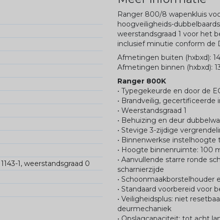
Ranger 800/8 wapenkluis voo
hoogveiligheids-dubbelbaards
weerstandsgraad 1 voor het 
inclusief minutie conform d
Afmetingen buiten (hxbxd): 
Afmetingen binnen (hxbxd):
Ranger 800K
• Typegekeurde en door de E
• Brandveilig, gecertificeerde
• Weerstandsgraad 1
• Behuizing en deur dubbelw
• Stevige 3-zijdige vergrend
• Binnenwerkse instelhoogte 
• Hoogte binnenruimte: 100 
• Aanvullende starre ronde sc
N1143-1, weerstandsgraad 0
scharnierzijde
• Schoonmaakborstelhouder e
• Standaard voorbereid voor 
• Veiligheidsplus: niet reset
deurmechaniek
• Opslagcapaciteit: tot acht l