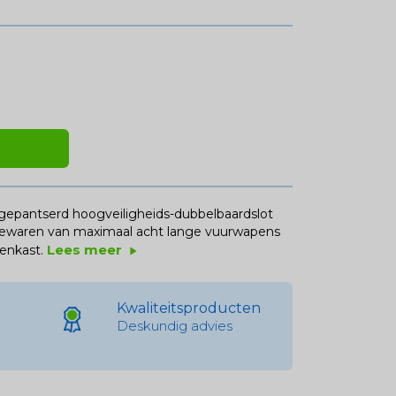
gepantserd hoogveiligheids-dubbelbaardslot
bewaren van maximaal acht lange vuurwapens
Lees meer
enkast.
play_arrow
Kwaliteitsproducten
Deskundig advies