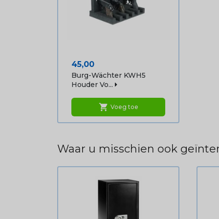
Prijs
45,00
Burg-Wächter KWH5
Houder Vo...
shopping_cart
Voeg toe
Waar u misschien ook geïnter