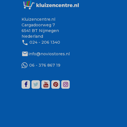
Kluizencentre.nl
Cargadoorweg 7
6541 BT Nijmegen
Nederland
phone
024 - 206 1340
mail
info@noviostores.nl
06 - 376 867 19