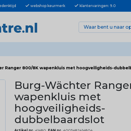
check
check
edenktijd
webshop keurmerk
klantervaringen: 9.0
r Ranger 800/8K wapenkluis met hoogveiligheids-dubbel
Burg-Wächter Range
wapenkluis met
hoogveiligheids-
dubbelbaardslot
Artikel nr.
41480
EAN nr.
4003482414804