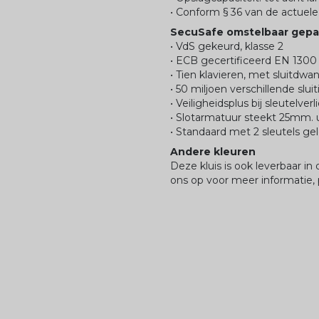
• Conform § 36 van de actuel
SecuSafe omstelbaar gepa
• VdS gekeurd, klasse 2
• ECB gecertificeerd EN 1300
• Tien klavieren, met sluitdwa
• 50 miljoen verschillende slui
• Veiligheidsplus bij sleutelver
• Slotarmatuur steekt 25mm. u
• Standaard met 2 sleutels ge
Andere kleuren
Deze kluis is ook leverbaar i
ons op voor meer informatie, p