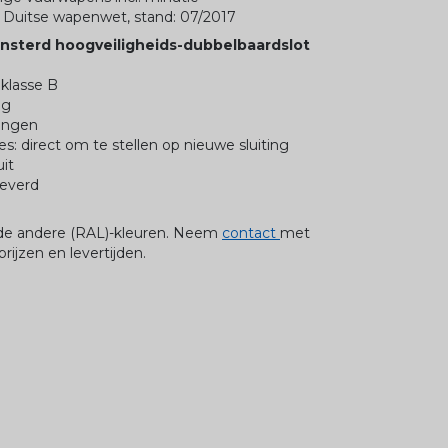
e Duitse wapenwet, stand: 07/2017
nsterd hoogveiligheids-dubbelbaardslot
 klasse B
ng
tingen
lies: direct om te stellen op nieuwe sluiting
it
leverd
n de andere (RAL)-kleuren. Neem
contact
met
rijzen en levertijden.