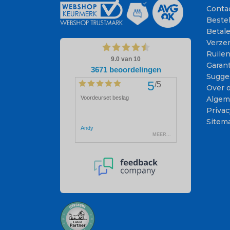
Conta
Beste
Betal
Verze
Ruile
Garant
Sugge
Over 
Algem
Privac
Sitem