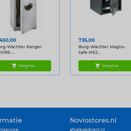
ijs
Prijs
.450,00
735,00
rg-Wächter Ranger
Burg-Wächter Magno-
0/8E-...
Safe M52...
shopping_cart
shopping_cart
Voeg toe
Voeg toe
ormatie
Noviostores.nl
enservice
afvalbakdirect.nl