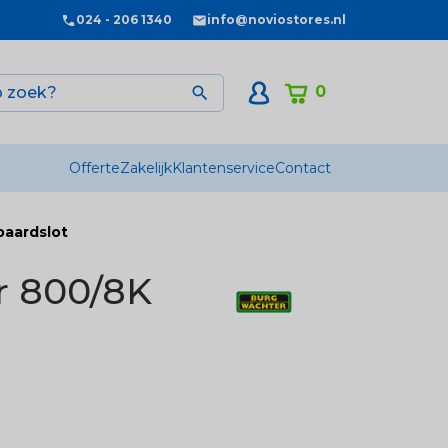
024 - 206 1340
info@noviostores.nl
0

Offerte
Zakelijk
Klantenservice
Contact
baardslot
r 800/8K