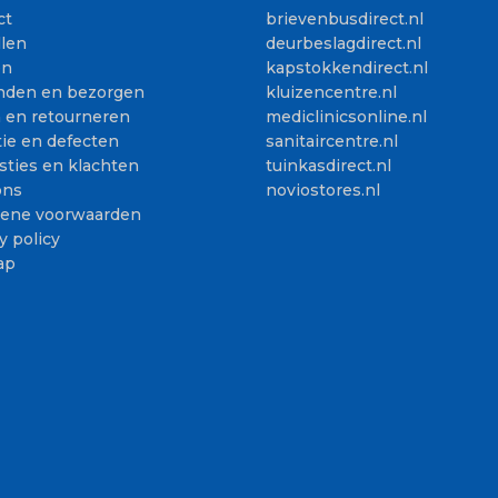
ct
brievenbusdirect.nl
llen
deurbeslagdirect.nl
en
kapstokkendirect.nl
nden en bezorgen
kluizencentre.nl
n en retourneren
mediclinicsonline.nl
ie en defecten
sanitaircentre.nl
sties en klachten
tuinkasdirect.nl
ons
noviostores.nl
ene voorwaarden
y policy
ap