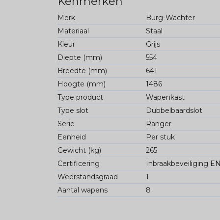
Kenmerken
Merk
Burg-Wächter
Materiaal
Staal
Kleur
Grijs
Diepte (mm)
554
Breedte (mm)
641
Hoogte (mm)
1486
Type product
Wapenkast
Type slot
Dubbelbaardslot
Serie
Ranger
Eenheid
Per stuk
Gewicht (kg)
265
Certificering
Inbraakbeveiliging E
Weerstandsgraad
1
Aantal wapens
8