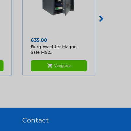
Prijs
635,00
Burg-Wächter Magno-
Safe M52...
shopping_cart
Voeg toe
Contact