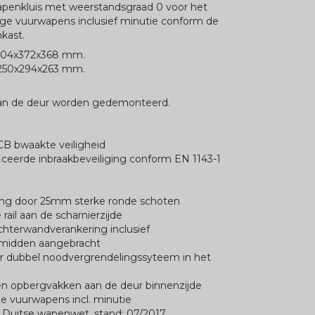
apenkluis met weerstandsgraad 0 voor het
nge vuurwapens inclusief minutie conform de
kast.
1304x372x368 mm.
1250x294x263 mm.
kan de deur worden gedemonteerd.
CB bwaakte veiligheid
iceerde inbraakbeveiliging conform EN 1143-1
eling door 25mm sterke ronde schoten
ail aan de scharnierzijde
chterwandverankering inclusief
t midden aangebracht
baar dubbel noodvergrendelingssyteem in het
n opbergvakken aan de deur binnenzijde
nge vuurwapens incl. minutie
e Duitse wapenwet, stand: 07/2017