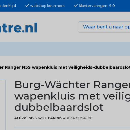
check
check
edenktijd
webshop keurmerk
klantervaringen: 9.0
r Ranger N5S wapenkluis met veiligheids-dubbelbaardslo
Burg-Wächter Range
wapenkluis met veili
dubbelbaardslot
Artikel nr.
39490
EAN nr.
4003482394908