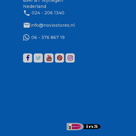
6541 BT Nijmegen
Nederland
phone
024 - 206 1340
mail
info@noviostores.nl
06 - 376 867 19