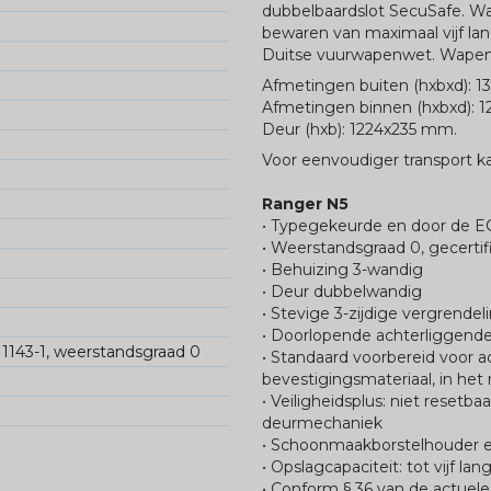
dubbelbaardslot SecuSafe. W
bewaren van maximaal vijf la
Duitse vuurwapenwet. Wapen
Afmetingen buiten (hxbxd): 
Afmetingen binnen (hxbxd): 
Deur (hxb): 1224x235 mm.
Voor eenvoudiger transport 
Ranger N5
• Typegekeurde en door de E
• Weerstandsgraad 0, gecertif
• Behuizing 3-wandig
• Deur dubbelwandig
• Stevige 3-zijdige vergrend
• Doorlopende achterliggende r
N1143-1, weerstandsgraad 0
• Standaard voorbereid voor a
bevestigingsmateriaal, in he
• Veiligheidsplus: niet reset
deurmechaniek
• Schoonmaakborstelhouder e
• Opslagcapaciteit: tot vijf la
• Conform § 36 van de actuel