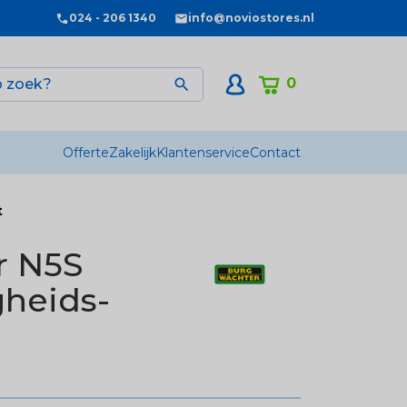
024 - 206 1340
info@noviostores.nl
0

Offerte
Zakelijk
Klantenservice
Contact
t
r N5S
gheids-