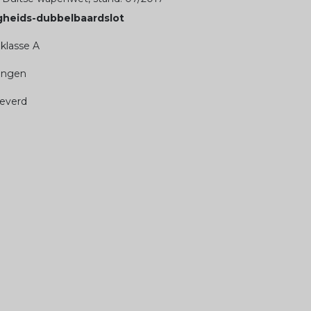
gheids-dubbelbaardslot
klasse A
tingen
leverd