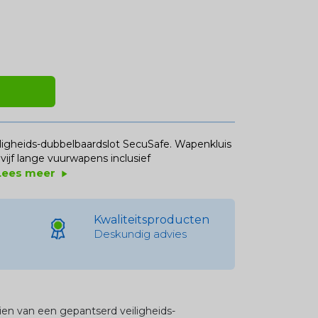
ligheids-dubbelbaardslot SecuSafe. Wapenkluis
jf lange vuurwapens inclusief
Lees meer
play_arrow
Kwaliteitsproducten
Deskundig advies
en van een gepantserd veiligheids-