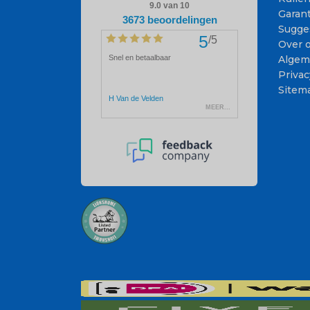
Garant
Sugge
Over 
Algem
Privac
Sitem