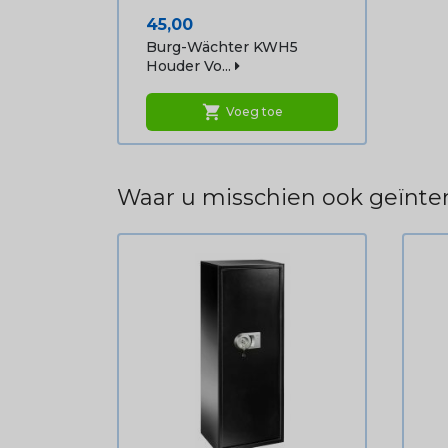
Prijs
45,00
Burg-Wächter KWH5
Houder Vo...
shopping_cart
Voeg toe
Waar u misschien ook geïnter