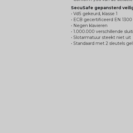
SecuSafe gepansterd veili
• VdS gekeurd, klasse 1
• ECB gecertificeerd EN 1300 
• Negen klavieren
• 1.000.000 verschillende slui
• Slotarmatuur steekt niet uit
• Standaard met 2 sleutels ge