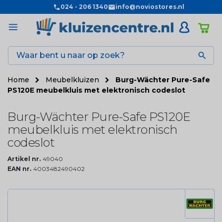
024 - 206 1340
info@noviostores.nl

Home
Meubelkluizen
Burg-Wächter Pure-Safe
PS120E meubelkluis met elektronisch codeslot
Burg-Wächter Pure-Safe PS120E
meubelkluis met elektronisch
codeslot
Artikel nr.
49040
EAN nr.
4003482490402