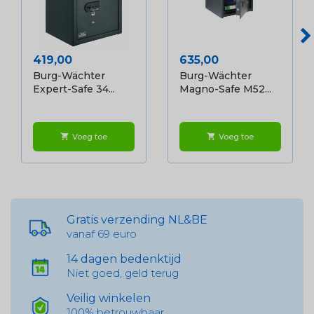
Prijs
Prijs
419,00
635,00
Burg-Wächter
Burg-Wächter
Expert-Safe 34...
Magno-Safe M52...
Voeg toe
Voeg toe
shopping_cart
shopping_cart
Gratis verzending NL&BE
vanaf 69 euro
14 dagen bedenktijd
Niet goed, geld terug
Veilig winkelen
100% betrouwbaar