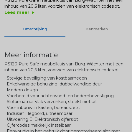
PS120 Pure-Safe meubelkluis van Burg-Wächter met een
inhoud van 20,6 liter, voorzien van elektronisch codeslot.
Lees meer
play_arrow
Omschrijving
Kenmerken
Meer informatie
PS120 Pure-Safe meubelkluis van Burg-Wächter met een
inhoud van 20,6 liter, voorzien van elektronisch codeslot.
• Stevige beveiliging van kostbaarheden
• Enkelwandige behuizing, dubbelwandige deur
• Modern design
• Voorbereid voor achterwand- en bodembevestiging
• Slotarmatuur vlak verzonken, steekt niet uit
• Voor inbouw in kasten, bureaus, etc.
• Inclusief 1 legbord, uitneembaar
• Uitvoering E: Elektronisch cijferslot
• Cijfercodes makkelijk instelbaar
• Eenvoudig in het gebruik door gemotoriseerd slot met