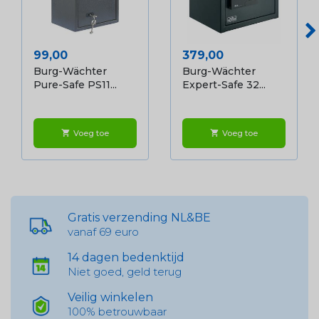
Prijs
Prijs
99,00
379,00
Burg-Wächter
Burg-Wächter
Pure-Safe PS11...
Expert-Safe 32...
Voeg toe
Voeg toe
shopping_cart
shopping_cart
Gratis verzending NL&BE
vanaf 69 euro
14 dagen bedenktijd
Niet goed, geld terug
Veilig winkelen
100% betrouwbaar