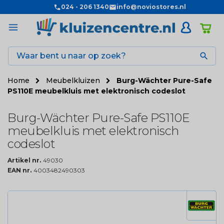
024 - 206 1340
info@noviostores.nl

Home
Meubelkluizen
Burg-Wächter Pure-Safe
PS110E meubelkluis met elektronisch codeslot
Burg-Wächter Pure-Safe PS110E
meubelkluis met elektronisch
codeslot
Artikel nr.
49030
EAN nr.
4003482490303