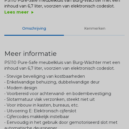
PS110 Pure-Safe meubelkluis van Burg-Wächter met een
inhoud van 6,7 liter, voorzien van elektronisch codeslot.
Lees meer
play_arrow
Omschrijving
Kenmerken
Meer informatie
PS110 Pure-Safe meubelkluis van Burg-Wächter met een
inhoud van 6,7 liter, voorzien van elektronisch codeslot.
• Stevige beveiliging van kostbaarheden
• Enkelwandige behuizing, dubbelwandige deur
• Modern design
• Voorbereid voor achterwand- en bodembevestiging
• Slotarmatuur vlak verzonken, steekt niet uit
• Voor inbouw in kasten, bureaus, etc.
• Uitvoering E: Elektronisch cijferslot
• Cijfercodes makkelijk instelbaar
• Eenvoudig in het gebruik door gemotoriseerd slot met
automatische deuropener