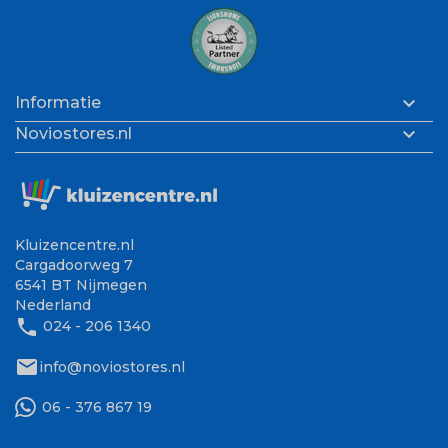

Informatie

Noviostores.nl
Kluizencentre.nl
Cargadoorweg 7
6541 BT Nijmegen
Nederland
phone
024 - 206 1340
mail
info@noviostores.nl
06 - 376 867 19