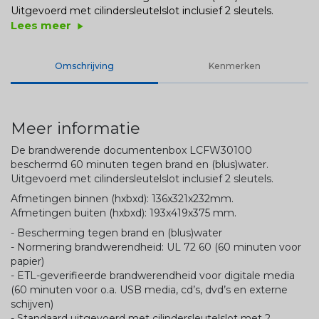
Uitgevoerd met cilindersleutelslot inclusief 2 sleutels.
Lees meer
play_arrow
Omschrijving
Kenmerken
Meer informatie
De brandwerende documentenbox LCFW30100
beschermd 60 minuten tegen brand en (blus)water.
Uitgevoerd met cilindersleutelslot inclusief 2 sleutels.
Afmetingen binnen (hxbxd): 136x321x232mm.
Afmetingen buiten (hxbxd): 193x419x375 mm.
- Bescherming tegen brand en (blus)water
- Normering brandwerendheid: UL 72 60 (60 minuten voor
papier)
- ETL-geverifieerde brandwerendheid voor digitale media
(60 minuten voor o.a. USB media, cd’s, dvd’s en externe
schijven)
- Standaard uitgevoerd met cilindersleutelslot met 2