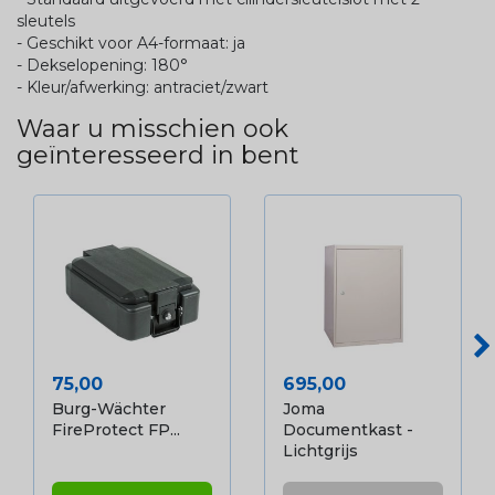
sleutels​
- Geschikt voor A4-formaat: ja
- Dekselopening: 180°
- Kleur/afwerking: antraciet/zwart
Waar u misschien ook
geïnteresseerd in bent
Prijs
Prijs
75,00
695,00
Burg-Wächter
Joma
FireProtect FP...
Documentkast -
Lichtgrijs