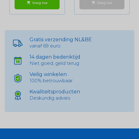
Voeg toe
Voeg toe
shopping_cart
shopping_cart
Gratis verzending NL&BE
vanaf 69 euro
14 dagen bedenktijd
Niet goed, geld terug
Veilig winkelen
100% betrouwbaar
Kwaliteitsproducten
Deskundig advies