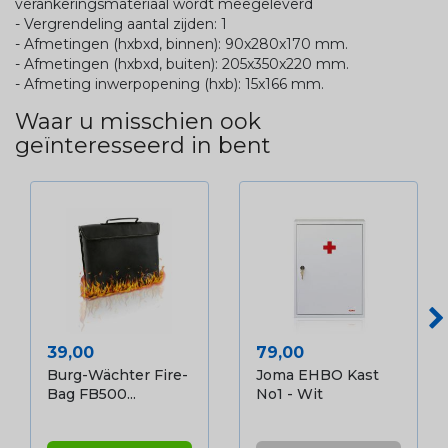
verankeringsmateriaal wordt meegeleverd
- Vergrendeling aantal zijden: 1
- Afmetingen (hxbxd, binnen): 90x280x170 mm.
- Afmetingen (hxbxd, buiten): 205x350x220 mm.
- Afmeting inwerpopening (hxb): 15x166 mm.
Waar u misschien ook
geïnteresseerd in bent
Prijs
Prijs
39,00
79,00
Burg-Wächter Fire-
Joma EHBO Kast
Bag FB500...
No1 - Wit