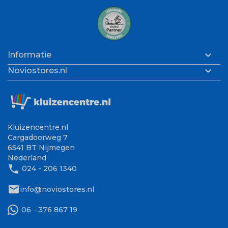

Informatie

Noviostores.nl
Kluizencentre.nl
Cargadoorweg 7
6541 BT Nijmegen
Nederland
phone
024 - 206 1340
mail
info@noviostores.nl
06 - 376 867 19