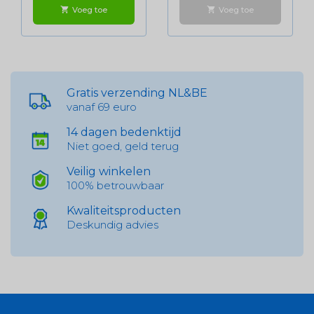
Voeg toe
Voeg toe
shopping_cart
shopping_cart
Gratis verzending NL&BE
vanaf 69 euro
14 dagen bedenktijd
Niet goed, geld terug
Veilig winkelen
100% betrouwbaar
Kwaliteitsproducten
Deskundig advies