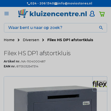
024 - 206 1340
info@noviostores.nl

Home
Diversen
Filex HS DP1 afstortkluis
Filex HS DP1 afstortkluis
Artikel nr.
NA-1104000487
EAN nr.
8713032547314