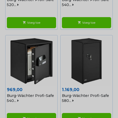
520...
540...
Voeg toe
Voeg toe
shopping_cart
shopping_cart
Prijs
Prijs
969,00
1.169,00
Burg-Wächter Profi-Safe
Burg-Wächter Profi-Safe
540...
580...