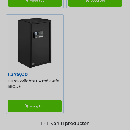
Voeg toe
Voeg toe
shopping_cart
shopping_cart
Prijs
1.279,00
Burg-Wächter Profi-Safe
580...
Voeg toe
shopping_cart
1 - 11 van 11 producten