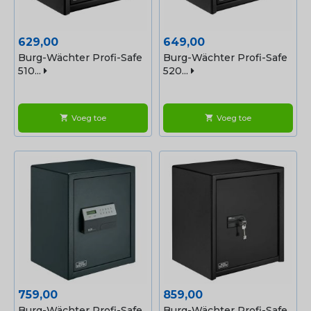
Prijs
Prijs
629,00
649,00
Burg-Wächter Profi-Safe
Burg-Wächter Profi-Safe
510...
520...
Voeg toe
Voeg toe
shopping_cart
shopping_cart
Prijs
Prijs
759,00
859,00
Burg-Wächter Profi-Safe
Burg-Wächter Profi-Safe