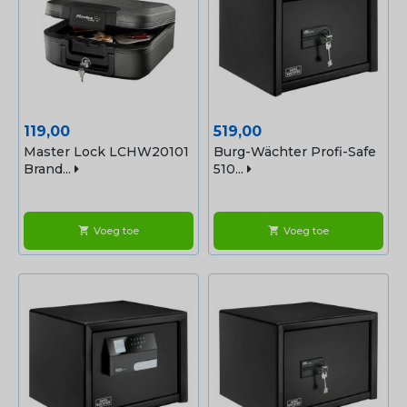
Prijs
Prijs
119,00
519,00
Master Lock LCHW20101
Burg-Wächter Profi-Safe
Brand...
510...
Voeg toe
Voeg toe
shopping_cart
shopping_cart