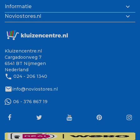

Informatie

Noviostores.nl
Kluizencentre.nl
Cargadoorweg 7
6541 BT Nijmegen
Nederland
phone
024 - 206 1340
mail
info@noviostores.nl
06 - 376 867 19