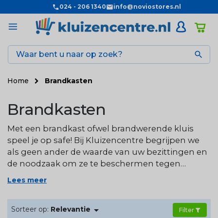
024 - 206 1340
info@noviostores.nl

Home
Brandkasten
Brandkasten
Met een brandkast ofwel brandwerende kluis
speel je op safe! Bij Kluizencentre begrijpen we
als geen ander de waarde van uw bezittingen en
de noodzaak om ze te beschermen tegen
onvoorziene omstandigheden. Een
Lees meer
brandwerende kluis biedt een hoge
brandwerendheid en afhankelijk van het model

Sorteer op:
Relevantie
is een gecertificeerde brandbeveiliging voor
Filter