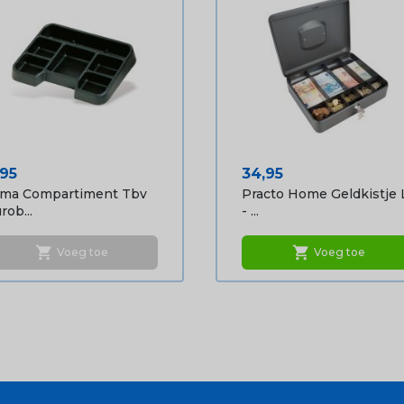
ijs
Prijs
,95
34,95
oma Compartiment Tbv
Practo Home Geldkistje 
rob...
- ...
shopping_cart
shopping_cart
Voeg toe
Voeg toe