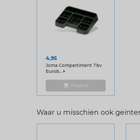
Prijs
4,95
Joma Compartiment Tbv
Eurob...
shopping_cart
Voeg toe
Waar u misschien ook geïnter