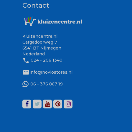
Contact
Kluizencentre.nl
Cargadoorweg 7
6541 BT Nijmegen
Nederland
phone
024 - 206 1340
mail
info@noviostores.nl
06 - 376 867 19