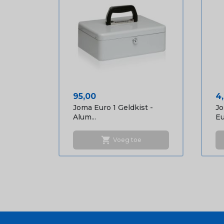
Prijs
Pr
95,00
4
Joma Euro 1 Geldkist -
J
Alum...
Eu
shopping_cart
Voeg toe