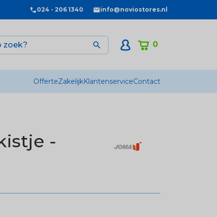
024 - 206 1340
info@noviostores.nl
0

Offerte
Zakelijk
Klantenservice
Contact
istje -