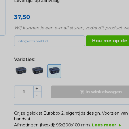
Levertijd:
op aanvraag
37,50
Wij kunnen je een e-mail sturen, zodra dit product we
Hou me op de
Variaties:
In winkelwagen

Grijze geldkist Eurobox 2, eigentijds design. Voorzien va
handvat.
Lees meer
Afmetingen (hxbxd): 93x200x160 mm.
play_arrow