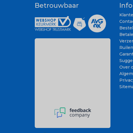
Betrouwbaar
Inf
Klant
Conta
Beste
Betal
Verze
Ruile
Garant
Sugge
Over 
Algem
Privac
Sitem