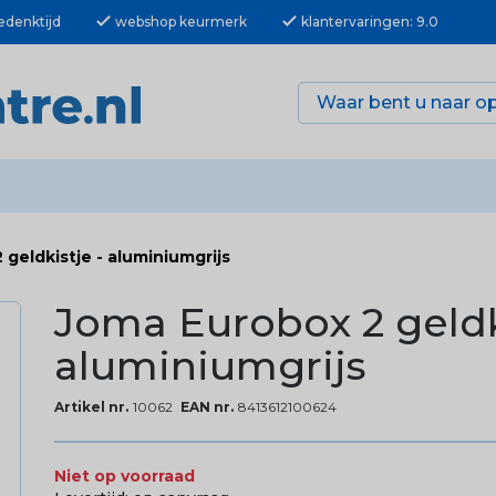
check
check
edenktijd
webshop keurmerk
klantervaringen: 9.0
geldkistje - aluminiumgrijs
Joma Eurobox 2 geldk
aluminiumgrijs
Artikel nr.
10062
EAN nr.
8413612100624
Niet op voorraad