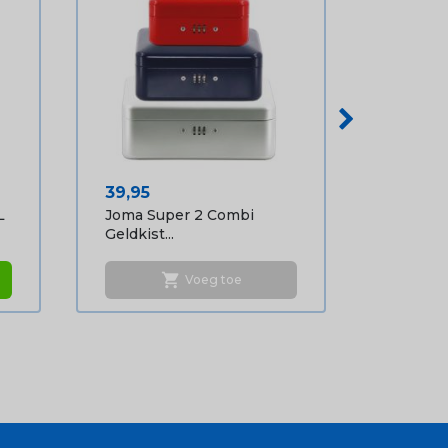
Prijs
39,95
L
Joma Super 2 Combi
Geldkist...
shopping_cart
Voeg toe