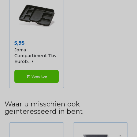
Prijs
5,95
Joma
Compartiment Tbv
Eurob...
Voeg toe
shopping_cart
Waar u misschien ook
geïnteresseerd in bent