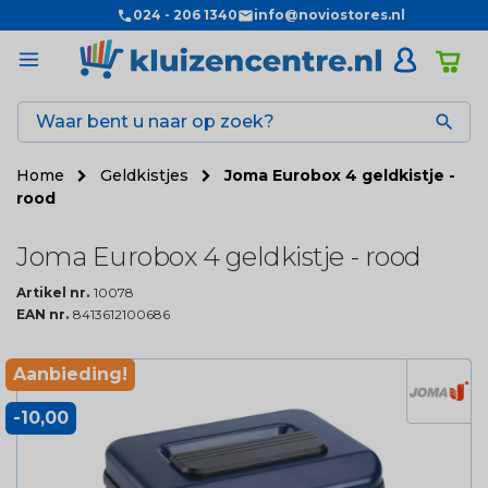
024 - 206 1340
info@noviostores.nl

Home
Geldkistjes
Joma Eurobox 4 geldkistje -
rood
Joma Eurobox 4 geldkistje - rood
Artikel nr.
10078
EAN nr.
8413612100686
Aanbieding!
-10,00