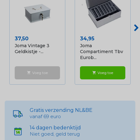
Prijs
Prijs
37,50
34,95
Joma Vintage 3
Joma
Geldkistje -...
Compartiment Tbv
Eurob...
Voeg toe
Voeg toe
shopping_cart
shopping_cart
Gratis verzending NL&BE
vanaf 69 euro
14 dagen bedenktijd
Niet goed, geld terug