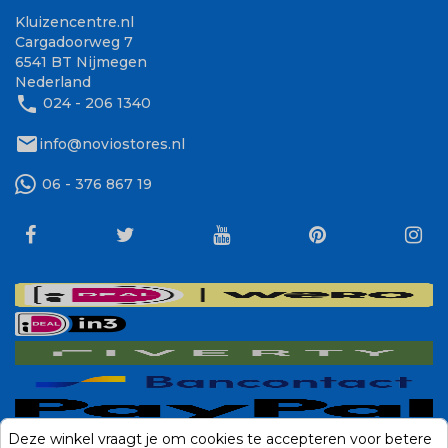
Kluizencentre.nl
Cargadoorweg 7
6541 BT Nijmegen
Nederland
phone
024 - 206 1340
mail
info@noviostores.nl
06 - 376 867 19
Deze winkel vraagt je om cookies te accepteren voor betere