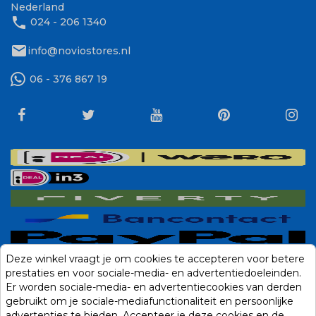
Nederland
phone
024 - 206 1340
mail
info@noviostores.nl
06 - 376 867 19
Deze winkel vraagt je om cookies te accepteren voor betere
prestaties en voor sociale-media- en advertentiedoeleinden.
Er worden sociale-media- en advertentiecookies van derden
gebruikt om je sociale-mediafunctionaliteit en persoonlijke
advertenties te bieden. Accepteer je deze cookies en de