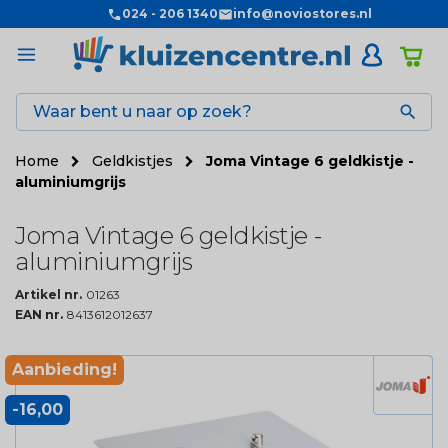
024 - 206 1340
info@noviostores.nl

Home
Geldkistjes
Joma Vintage 6 geldkistje -
aluminiumgrijs
Joma Vintage 6 geldkistje -
aluminiumgrijs
Artikel nr.
01263
EAN nr.
8413612012637
Aanbieding!
-16,00