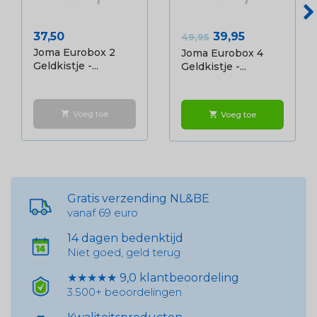
Prijs
Normale prijs
Prijs
37,50
39,95
49,95
Joma Eurobox 2
Joma Eurobox 4
Geldkistje -...
Geldkistje -...
Voeg toe
shopping_cart
Voeg toe
shopping_cart
Gratis verzending NL&BE
vanaf 69 euro
14 dagen bedenktijd
Niet goed, geld terug
★★★★★ 9,0 klantbeoordeling
3.500+ beoordelingen