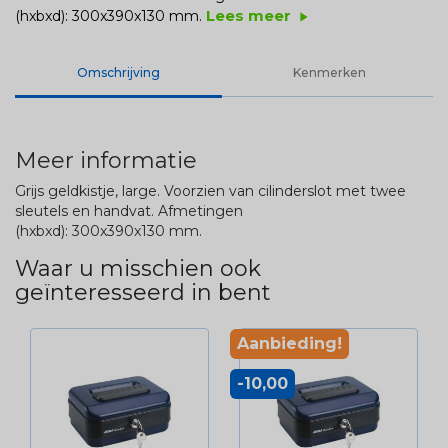
Lees meer
(hxbxd): 300x390x130 mm.
play_arrow
Omschrijving
Kenmerken
Meer informatie
Grijs geldkistje, large. Voorzien van cilinderslot met twee
sleutels en handvat. Afmetingen
(hxbxd): 300x390x130 mm.
Waar u misschien ook
geïnteresseerd in bent
Aanbieding!
-10,00